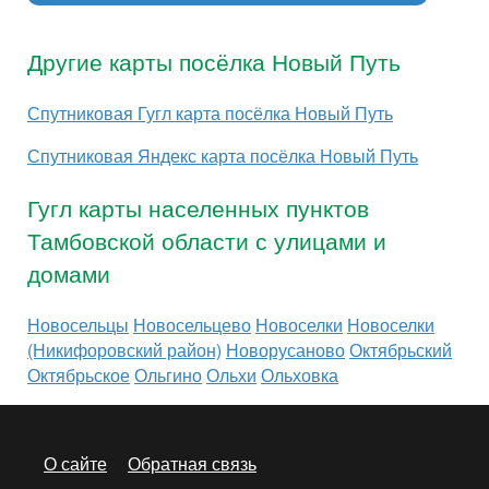
Другие карты посёлка Новый Путь
Спутниковая Гугл карта посёлка Новый Путь
Спутниковая Яндекс карта посёлка Новый Путь
Гугл карты населенных пунктов
Тамбовской области с улицами и
домами
Новосельцы
Новосельцево
Новоселки
Новоселки
(Никифоровский район)
Новорусаново
Октябрьский
Октябрьское
Ольгино
Ольхи
Ольховка
О сайте
Обратная связь