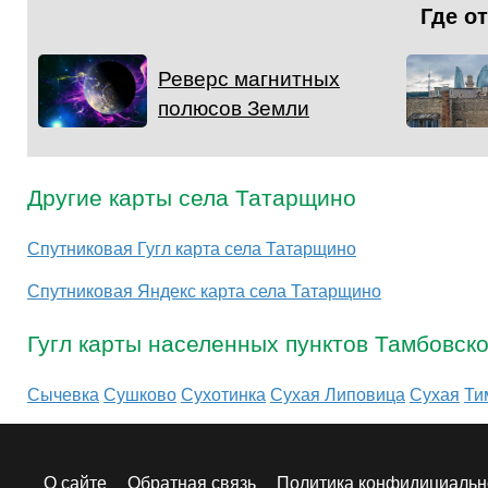
Где о
Реверс магнитных
полюсов Земли
Другие карты села Татарщино
Спутниковая Гугл карта села Татарщино
Спутниковая Яндекс карта села Татарщино
Гугл карты населенных пунктов Тамбовск
Сычевка
Сушково
Сухотинка
Сухая Липовица
Сухая
Ти
О сайте
Обратная связь
Политика конфидициальн