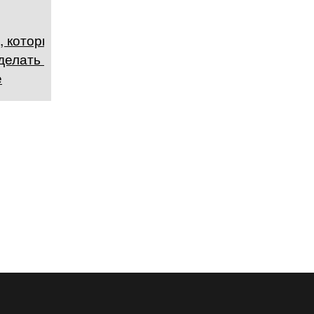
, которые
делать в
е