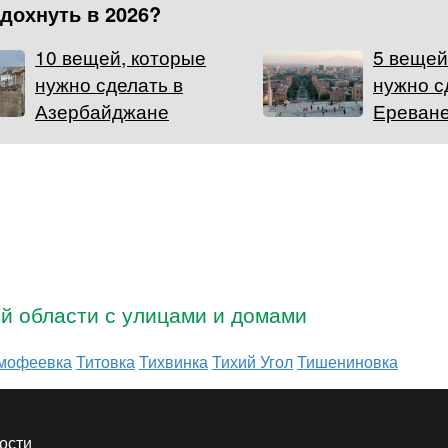
тдохнуть в 2026?
10 вещей, которые
5 вещей
нужно сделать в
нужно с
Азербайджане
Ереван
ой области с улицами и домами
мофеевка
Титовка
Тихвинка
Тихий Угол
Тишениновка
ости