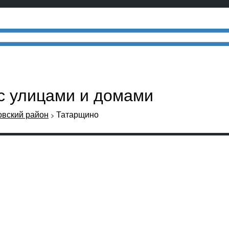
 с улицами и домами
овский район
Татарщино
>