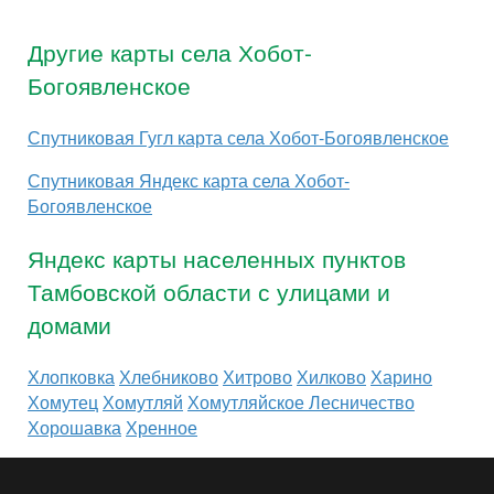
Другие карты села Хобот-
Богоявленское
Спутниковая Гугл карта села Хобот-Богоявленское
Спутниковая Яндекс карта села Хобот-
Богоявленское
Яндекс карты населенных пунктов
Тамбовской области с улицами и
домами
Хлопковка
Хлебниково
Хитрово
Хилково
Харино
Хомутец
Хомутляй
Хомутляйское Лесничество
Хорошавка
Хренное