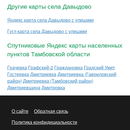
Другие карты села Давыдово
Яндекс карта села Давыдово с улицами
Гугл карта села Давыдово с улицами
Спутниковые Яндекс карты населенных
пунктов Тамбовской области
Грачевка
Графский-2
Граждановка
Градский Умет
Гостеевка
Дмитриевка
Дмитриевка (Гавриловский
район)
Дмитриевка (Тамбовский район)
Дмитриевщина
Дмитровка
О сайте
Обратная связь
Политика конфидициальности