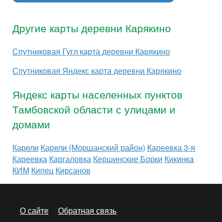
Другие карты деревни Карякино
Спутниковая Гугл карта деревни Карякино
Спутниковая Яндекс карта деревни Карякино
Яндекс карты населенных пунктов
Тамбовской области с улицами и
домами
Карели
Карели (Моршанский район)
Кареевка 3-я
Кареевка
Каргаловка
Кершинские Борки
Кикинка
КИМ
Кипец
Кирсанов
О сайте
Обратная связь