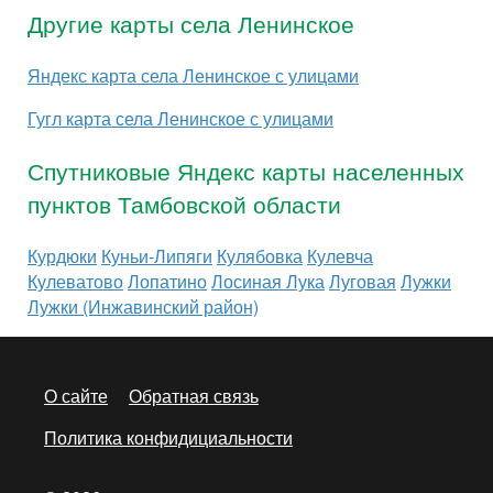
Другие карты села Ленинское
Яндекс карта села Ленинское с улицами
Гугл карта села Ленинское с улицами
Спутниковые Яндекс карты населенных
пунктов Тамбовской области
Курдюки
Куньи-Липяги
Кулябовка
Кулевча
Кулеватово
Лопатино
Лосиная Лука
Луговая
Лужки
Лужки (Инжавинский район)
О сайте
Обратная связь
Политика конфидициальности