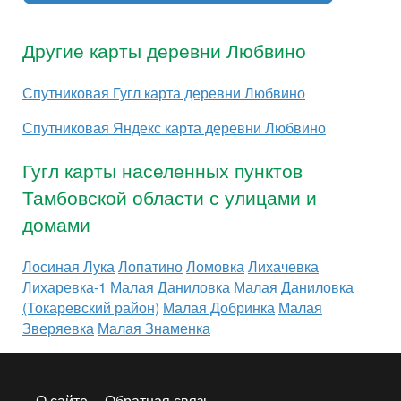
Другие карты деревни Любвино
Спутниковая Гугл карта деревни Любвино
Спутниковая Яндекс карта деревни Любвино
Гугл карты населенных пунктов
Тамбовской области с улицами и
домами
Лосиная Лука
Лопатино
Ломовка
Лихачевка
Лихаревка-1
Малая Даниловка
Малая Даниловка
(Токаревский район)
Малая Добринка
Малая
Зверяевка
Малая Знаменка
О сайте
Обратная связь