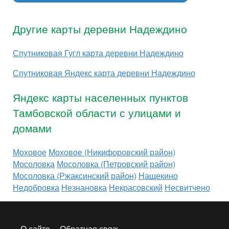
Другие карты деревни Надеждино
Спутниковая Гугл карта деревни Надеждино
Спутниковая Яндекс карта деревни Надеждино
Яндекс карты населенных пунктов
Тамбовской области с улицами и
домами
Моховое
Моховое (Никифоровский район)
Мосоловка
Мосоловка (Петровский район)
Мосоловка (Ржаксинский район)
Нащекино
Недобровка
Незнановка
Некрасовский
Несвитчено
О сайте
Обратная связь