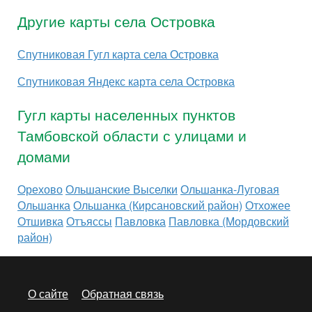
Другие карты села Островка
Спутниковая Гугл карта села Островка
Спутниковая Яндекс карта села Островка
Гугл карты населенных пунктов
Тамбовской области с улицами и
домами
Орехово
Ольшанские Выселки
Ольшанка-Луговая
Ольшанка
Ольшанка (Кирсановский район)
Отхожее
Отшивка
Отъяссы
Павловка
Павловка (Мордовский
район)
О сайте
Обратная связь