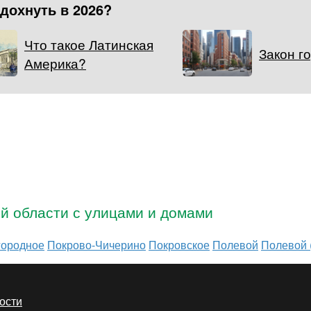
тдохнуть в 2026?
Что такое Латинская
Закон г
Америка?
ой области с улицами и домами
городное
Покрово-Чичерино
Покровское
Полевой
Полевой 
ости