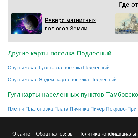
Где о
Реверс магнитных
полюсов Земли
Другие карты посёлка Подлесный
Спутниковая Гугл карта посёлка Подлесный
Спутниковая Яндекс карта посёлка Подлесный
Гугл карты населенных пунктов Тамбовск
Плетни
Платоновка
Плата
Пичинка
Пичер
Покрово-При
О сайте
Обратная связь
Политика конфидициальн