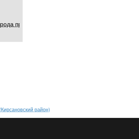
орода примата
(Кирсановский район)