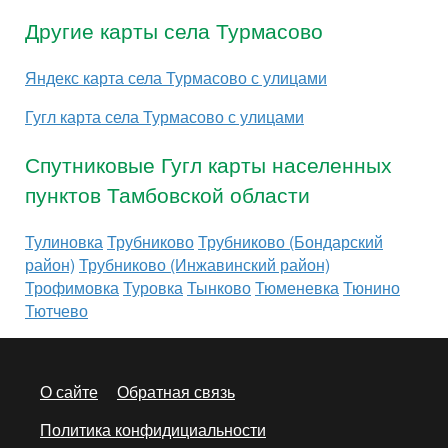
Другие карты села Турмасово
Яндекс карта села Турмасово с улицами
Гугл карта села Турмасово с улицами
Спутниковые Гугл карты населенных
пунктов Тамбовской области
Тулиновка
Трубниково
Трубниково (Бондарский
район)
Трубниково (Инжавинский район)
Трофимовка
Туровка
Тынково
Тюменевка
Тюнино
Тютчево
О сайте
Обратная связь
Политика конфидициальности