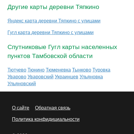
Другие карты деревни Тяпкино
Яндекс карта деревни Тяпкино с улицами
Гугл карта деревни Тяпкино с улицами
Спутниковые Гугл карты населенных
пунктов Тамбовской области
Тютчево
Тюнино
Тюменевка
Тынково
Туровка
Уварово
Уваровский
Украинцев
Ульяновка
Ульяновский
О сайте
Обратная связь
Политика конфидициальности